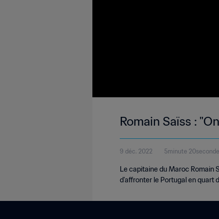
Romain Saïss : "O
9 déc. 2022
5minute 20second
Le capitaine du Maroc Romain S
d'affronter le Portugal en quart d