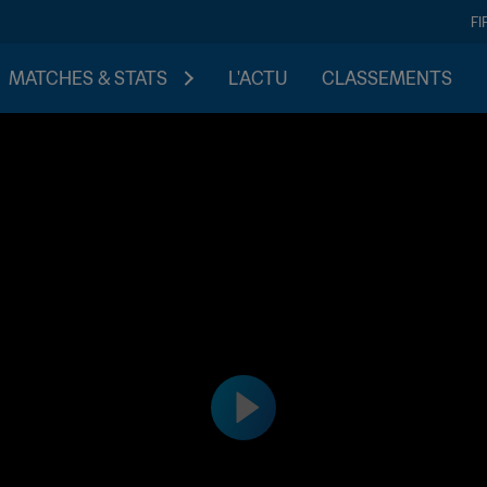
FI
MATCHES & STATS
L'ACTU
CLASSEMENTS