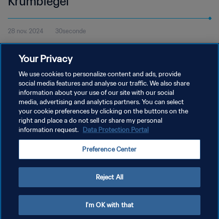
Krumbiegel
28 nov. 2024
30seconde
Regardez le but de Paulina Krumbiegel pour Hoffenheim contre
Your Privacy
Duisburg en Frauen-Bundesliga allemande et votez pour le Prix
Marta de la FIFA 2024.
We use cookies to personalize content and ads, provide
social media features and analyse our traffic. We also share
information about your use of our site with our social
media, advertising and analytics partners. You can select
your cookie preferences by clicking on the buttons on the
right and place a do not sell or share my personal
information request.
Data Protection Portal
POLITIQUE DE CONFIDENTIALITÉ
Preference Center
CONDITIONS D'UTILISATION
GÉRER VOS PRÉFÉRENCES SUR LES COOKIES
Reject All
Copyright © 1994 - 2026 FIFA. Tous droits réservés.
I'm OK with that