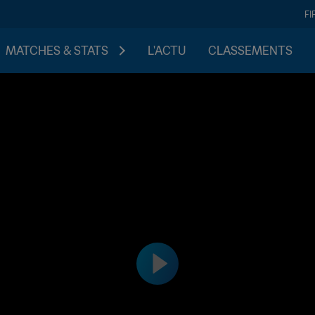
FI
MATCHES & STATS
L'ACTU
CLASSEMENTS