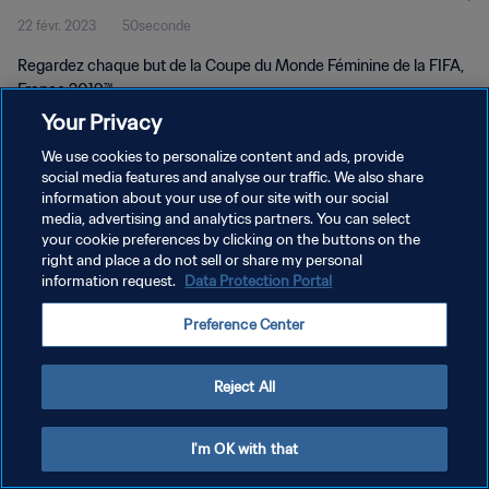
22 févr. 2023
50seconde
2019™
Regardez chaque but de la Coupe du Monde Féminine de la FIFA,
France 2019™.
Your Privacy
We use cookies to personalize content and ads, provide
social media features and analyse our traffic. We also share
information about your use of our site with our social
media, advertising and analytics partners. You can select
POLITIQUE DE CONFIDENTIALITÉ
your cookie preferences by clicking on the buttons on the
right and place a do not sell or share my personal
CONDITIONS D'UTILISATION
information request.
Data Protection Portal
GÉRER VOS PRÉFÉRENCES SUR LES COOKIES
Preference Center
Copyright © 1994 - 2026 FIFA. Tous droits réservés.
Reject All
I'm OK with that