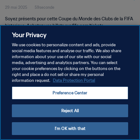
29 mai 2025
59seconde
Soyez présents pour cette Coupe du Monde des Clubs de la FIFA
historique. Achetez vos billets sur fifa.com/tickets.
Your Privacy
We use cookies to personalize content and ads, provide
social media features and analyse our traffic. We also share
information about your use of our site with our social
media, advertising and analytics partners. You can select
your cookie preferences by clicking on the buttons on the
POLITIQUE DE CONFIDENTIALITÉ
right and place a do not sell or share my personal
information request.
Data Protection Portal
CONDITIONS D'UTILISATION
GÉRER VOS PRÉFÉRENCES SUR LES COOKIES
Preference Center
Copyright © 1994 - 2026 FIFA. Tous droits réservés.
Reject All
I'm OK with that