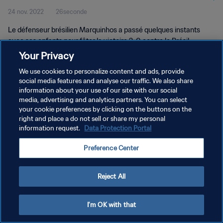
24 nov. 2022
26seconde
Le défenseur brésilien Marquinhos a passé quelques instants
avec ses enfants pour fêter la victoire 2-0 contre le Brésil.
Your Privacy
We use cookies to personalize content and ads, provide
social media features and analyse our traffic. We also share
information about your use of our site with our social
media, advertising and analytics partners. You can select
POLITIQUE DE CONFIDENTIALITÉ
your cookie preferences by clicking on the buttons on the
right and place a do not sell or share my personal
CONDITIONS D'UTILISATION
information request.
Data Protection Portal
GÉRER VOS PRÉFÉRENCES SUR LES COOKIES
Preference Center
Copyright © 1994 - 2026 FIFA. Tous droits réservés.
Reject All
I'm OK with that