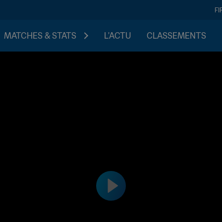
FI
MATCHES & STATS
L'ACTU
CLASSEMENTS