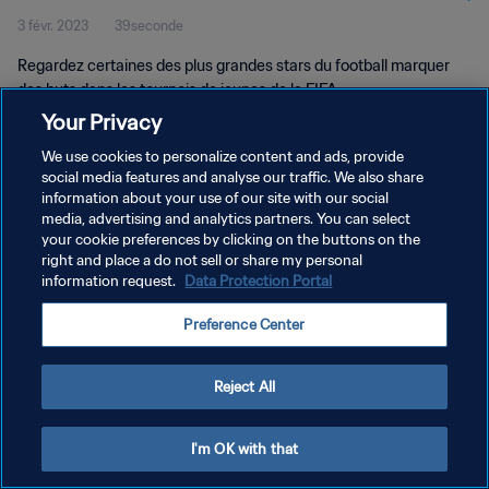
3 févr. 2023
39seconde
Regardez certaines des plus grandes stars du football marquer
des buts dans les tournois de jeunes de la FIFA.
Your Privacy
We use cookies to personalize content and ads, provide
social media features and analyse our traffic. We also share
information about your use of our site with our social
media, advertising and analytics partners. You can select
your cookie preferences by clicking on the buttons on the
POLITIQUE DE CONFIDENTIALITÉ
right and place a do not sell or share my personal
information request.
Data Protection Portal
CONDITIONS D'UTILISATION
GÉRER VOS PRÉFÉRENCES SUR LES COOKIES
Preference Center
Copyright © 1994 - 2026 FIFA. Tous droits réservés.
Reject All
I'm OK with that