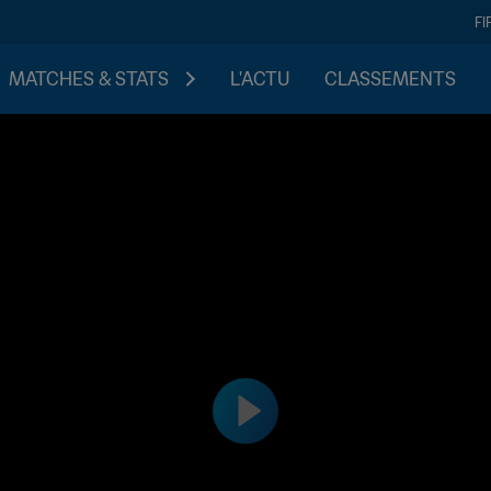
FI
MATCHES & STATS
L'ACTU
CLASSEMENTS