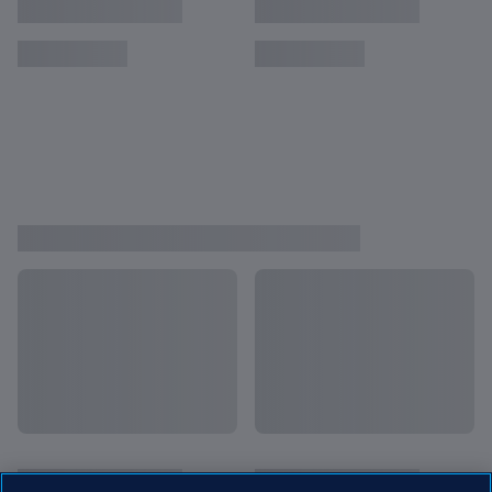
Uruguay - Italie | Finale | Coupe du Monde
U-20 de la FIFA, Argentine 2023™ | Replay
Israël - République de Corée | Match pour la
troisième place | Coupe du Monde U-20 de