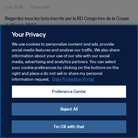
1 juil. 2026
57seconde
Regardez tous les buts inscrits par la RD Congo lors de la Coupe
du Monde 2026.
Your Privacy
We use cookies to personalize content and ads, provide
social media features and analyse our traffic. We also share
information about your use of our site with our social
media, advertising and analytics partners. You can select
POLITIQUE DE CONFIDENTIALITÉ
your cookie preferences by clicking on the buttons on the
right and place a do not sell or share my personal
CONDITIONS D'UTILISATION
information request.
Data Protection Portal
GÉRER VOS PRÉFÉRENCES SUR LES COOKIES
Preference Center
Copyright © 1994 - 2026 FIFA. Tous droits réservés.
Reject All
I'm OK with that