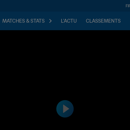
FI
MATCHES & STATS
L'ACTU
CLASSEMENTS