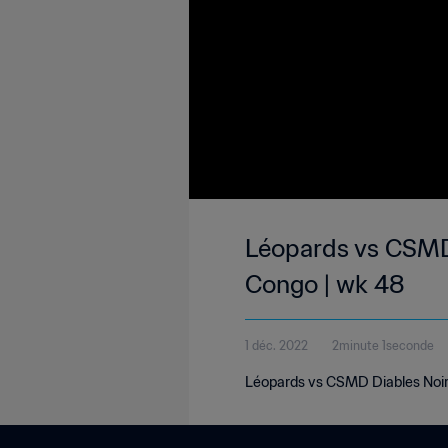
Léopards vs CSMD 
Congo | wk 48
1 déc. 2022
2minute 1seconde
Léopards vs CSMD Diables Noirs