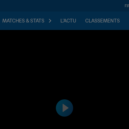
FI
MATCHES & STATS
L'ACTU
CLASSEMENTS