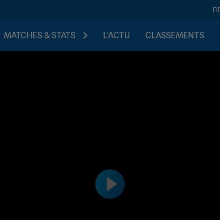
FI
MATCHES & STATS
L'ACTU
CLASSEMENTS