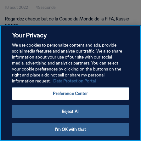
18 août 2022
49seconde
Regardez chaque but de la Coupe du Monde de la FIFA, Russie
2018™.
Your Privacy
We use cookies to personalize content and ads, provide
social media features and analyse our traffic. We also share
information about your use of our site with our social
media, advertising and analytics partners. You can select
POLITIQUE DE CONFIDENTIALITÉ
your cookie preferences by clicking on the buttons on the
right and place a do not sell or share my personal
CONDITIONS D'UTILISATION
information request.
Data Protection Portal
GÉRER VOS PRÉFÉRENCES SUR LES COOKIES
Preference Center
Copyright © 1994 - 2026 FIFA. Tous droits réservés.
Reject All
I'm OK with that