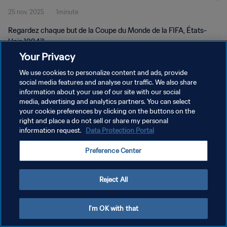
25 nov. 2025
1minute
Regardez chaque but de la Coupe du Monde de la FIFA, États-
Unis 1994™.
Your Privacy
We use cookies to personalize content and ads, provide
social media features and analyse our traffic. We also share
information about your use of our site with our social
media, advertising and analytics partners. You can select
POLITIQUE DE CONFIDENTIALITÉ
your cookie preferences by clicking on the buttons on the
right and place a do not sell or share my personal
CONDITIONS D'UTILISATION
information request.
Data Protection Portal
GÉRER VOS PRÉFÉRENCES SUR LES COOKIES
Preference Center
Copyright © 1994 - 2026 FIFA. Tous droits réservés.
Reject All
I'm OK with that