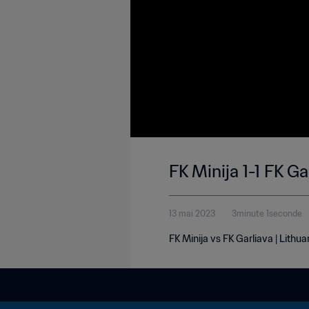
FK Minija 1-1 FK G
13 mai 2023
3minute 1seconde
FK Minija vs FK Garliava | Lith