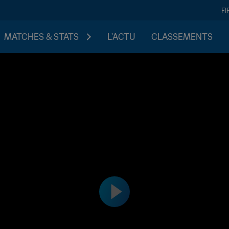
FI
MATCHES & STATS
L'ACTU
CLASSEMENTS