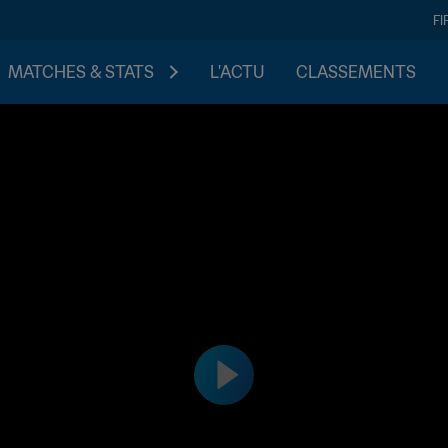
FI
MATCHES & STATS
L'ACTU
CLASSEMENTS