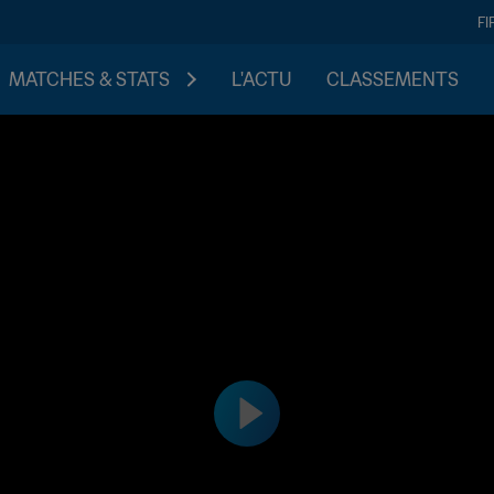
FI
MATCHES & STATS
L'ACTU
CLASSEMENTS