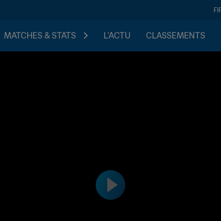
FI
MATCHES & STATS
L'ACTU
CLASSEMENTS