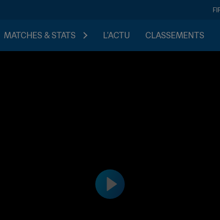
FI
MATCHES & STATS
L'ACTU
CLASSEMENTS