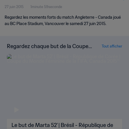
27 juin 2015
1minute 59seconde
vidéo
Regardez les moments forts du match Angleterre - Canada joué
au BC Place Stadium, Vancouver le samedi 27 juin 2015.
Regardez chaque but de la Coupe
Tout afficher
du Monde Féminine de la FIFA, Can
ada 2015™
Le but de Marta 52' | Brésil - République de