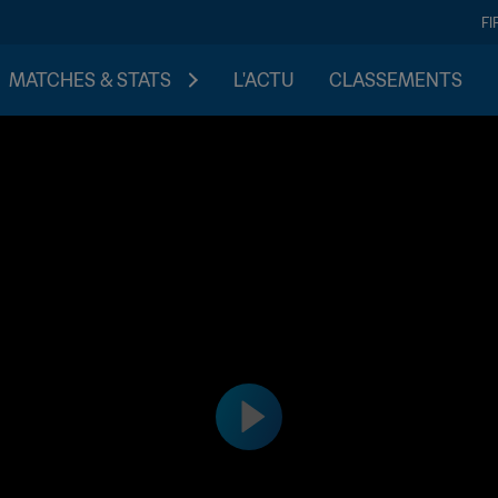
FI
MATCHES & STATS
L'ACTU
CLASSEMENTS