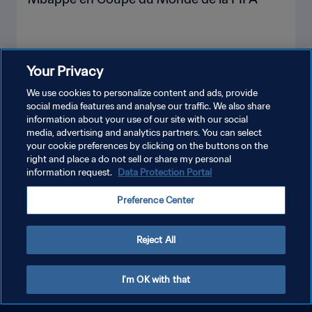
Your Privacy
PLUS
We use cookies to personalize content and ads, provide
social media features and analyse our traffic. We also share
information about your use of our site with our social
media, advertising and analytics partners. You can select
your cookie preferences by clicking on the buttons on the
right and place a do not sell or share my personal
information request.
Data Protection Portal
POLITIQUE DE CONFIDENTIALITÉ
Preference Center
CONDITIONS D'UTILISATION
GÉRER VOS PRÉFÉRENCES SUR LES COOKIES
Reject All
Copyright © 1994 - 2026 FIFA. Tous droits réservés.
I'm OK with that