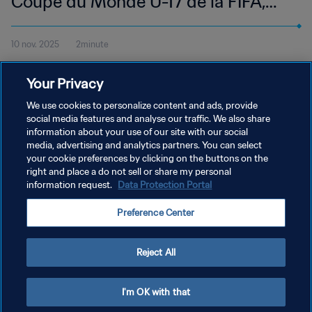
Coupe du Monde U-17 de la FIFA,
Qatar 2025™ | Temps forts
10 nov. 2025
2minute
Regardez les temps forts du match Colombie - RDP Corée
Your Privacy
disputé à l’Aspire Zone, Doha le lundi 10 novembre à 16h30 (heure
locale).
We use cookies to personalize content and ads, provide
social media features and analyse our traffic. We also share
information about your use of our site with our social
media, advertising and analytics partners. You can select
your cookie preferences by clicking on the buttons on the
right and place a do not sell or share my personal
information request.
Data Protection Portal
POLITIQUE DE CONFIDENTIALITÉ
Preference Center
CONDITIONS D'UTILISATION
GÉRER VOS PRÉFÉRENCES SUR LES COOKIES
Reject All
Copyright © 1994 - 2026 FIFA. Tous droits réservés.
I'm OK with that