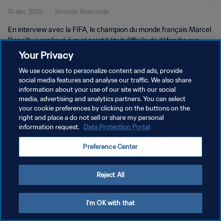
10 déc. 2022
2minute 18seconde
En interview avec la FIFA, le champion du monde français Marcel
Desailly a expliqué à quel point il était difficile de défendre sur
Kylian Mbappé. Il évoque aussi Neymar, Messi ou encore
Your Privacy
Cristiano Ronaldo.
We use cookies to personalize content and ads, provide
social media features and analyse our traffic. We also share
information about your use of our site with our social
media, advertising and analytics partners. You can select
your cookie preferences by clicking on the buttons on the
right and place a do not sell or share my personal
POLITIQUE DE CONFIDENTIALITÉ
information request.
Data Protection Portal
CONDITIONS D'UTILISATION
Preference Center
GÉRER VOS PRÉFÉRENCES SUR LES COOKIES
Copyright © 1994 - 2026 FIFA. Tous droits réservés.
Reject All
I'm OK with that