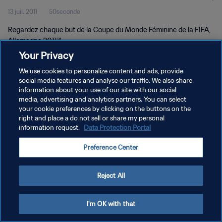
13 juil. 2011
50seconde
2011™
Regardez chaque but de la Coupe du Monde Féminine de la FIFA,
Allemagne 2011™.
Your Privacy
We use cookies to personalize content and ads, provide
social media features and analyse our traffic. We also share
information about your use of our site with our social
media, advertising and analytics partners. You can select
POLITIQUE DE CONFIDENTIALITÉ
your cookie preferences by clicking on the buttons on the
right and place a do not sell or share my personal
CONDITIONS D'UTILISATION
information request.
Data Protection Portal
GÉRER VOS PRÉFÉRENCES SUR LES COOKIES
Preference Center
Copyright © 1994 - 2026 FIFA. Tous droits réservés.
Reject All
I'm OK with that