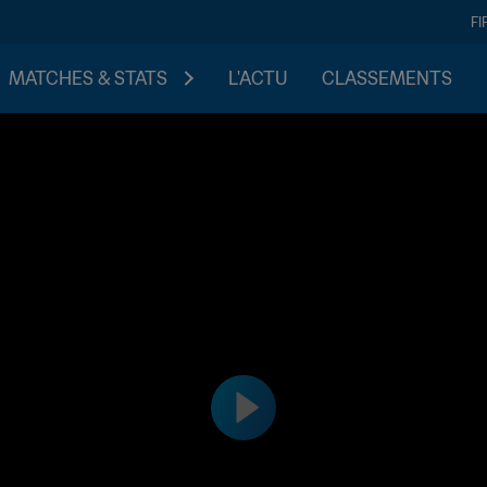
FI
MATCHES & STATS
L'ACTU
CLASSEMENTS