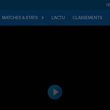
FI
MATCHES & STATS
L'ACTU
CLASSEMENTS