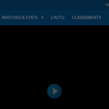
FI
MATCHES & STATS
L'ACTU
CLASSEMENTS