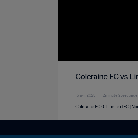
Coleraine FC vs Li
15 avr. 2023
2minute 25seconde
Coleraine FC 0-1 Linfield FC | No