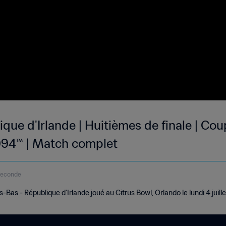
que d'Irlande | Huitièmes de finale | Co
1994™ | Match complet
seconde
as - République d'Irlande joué au Citrus Bowl, Orlando le lundi 4 juille