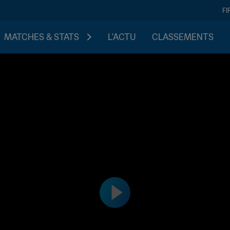
FI
MATCHES & STATS
L'ACTU
CLASSEMENTS