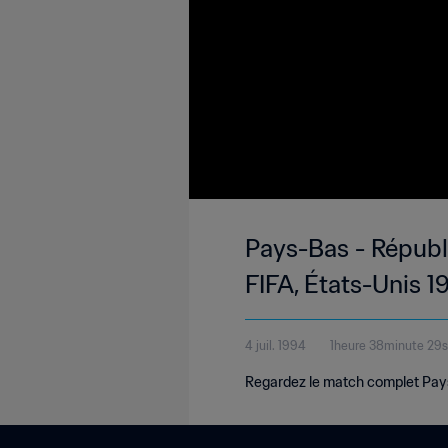
Pays-Bas - Républi
FIFA, États-Unis 
4 juil. 1994
1heure 38minute 29
Regardez le match complet Pays-B