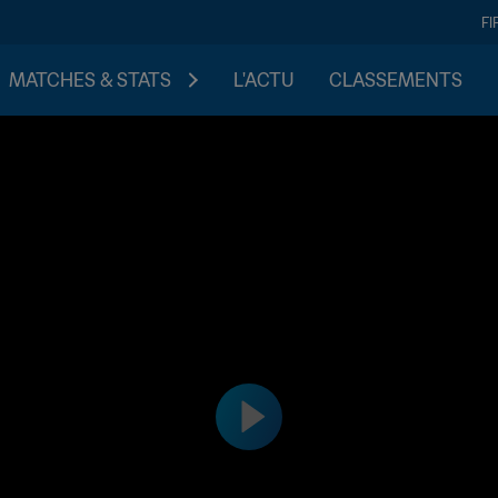
FI
MATCHES & STATS
L'ACTU
CLASSEMENTS