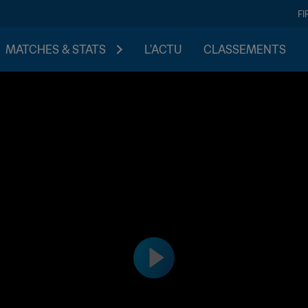
FI
MATCHES & STATS
L'ACTU
CLASSEMENTS