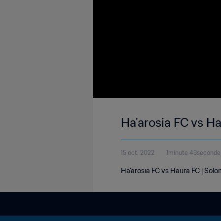
Ha'arosia FC vs H
15 oct. 2022
1minute 43seconde
Ha'arosia FC vs Haura FC | Sol