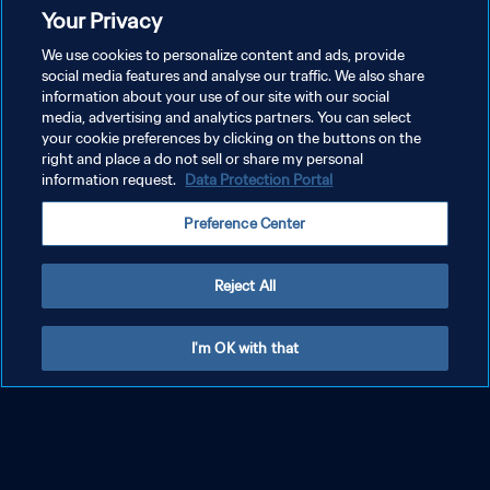
Monde Juniors de la FIFA, Pays-Bas 2005™
Your Privacy
We use cookies to personalize content and ads, provide
social media features and analyse our traffic. We also share
information about your use of our site with our social
media, advertising and analytics partners. You can select
your cookie preferences by clicking on the buttons on the
right and place a do not sell or share my personal
information request.
Data Protection Portal
Preference Center
Reject All
I'm OK with that
Erling Haaland à 18 ans | Coupe du Monde
U-20 de la FIFA, Pologne 2019™