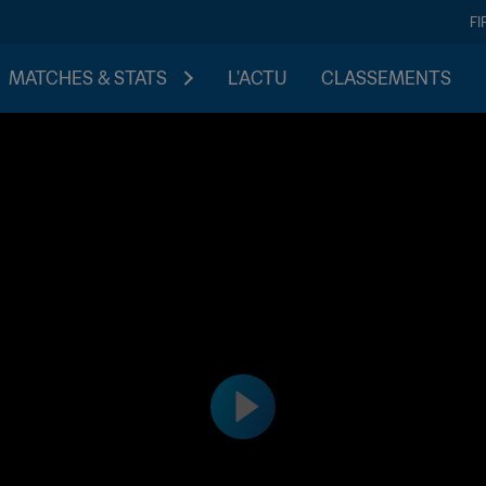
FI
MATCHES & STATS
L'ACTU
CLASSEMENTS