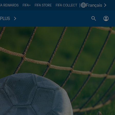
|
Français
FA REWARDS
FIFA+
FIFA STORE
FIFA COLLECT
PLUS