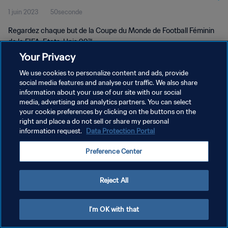
1 juin 2023
50seconde
FIFA, Etats-Unis 99™
Regardez chaque but de la Coupe du Monde de Football Féminin
de la FIFA, Etats-Unis 99™.
Your Privacy
We use cookies to personalize content and ads, provide
social media features and analyse our traffic. We also share
information about your use of our site with our social
media, advertising and analytics partners. You can select
POLITIQUE DE CONFIDENTIALITÉ
your cookie preferences by clicking on the buttons on the
right and place a do not sell or share my personal
CONDITIONS D'UTILISATION
information request.
Data Protection Portal
GÉRER VOS PRÉFÉRENCES SUR LES COOKIES
Preference Center
Copyright © 1994 - 2026 FIFA. Tous droits réservés.
Reject All
I'm OK with that