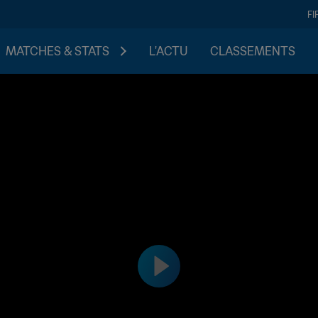
FI
MATCHES & STATS
L'ACTU
CLASSEMENTS