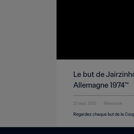
Le but de Jairzinh
Allemagne 1974™
22 sept. 2022
48seconde
Regardez chaque but de la Coup