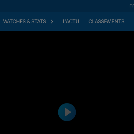
FI
MATCHES & STATS
L'ACTU
CLASSEMENTS