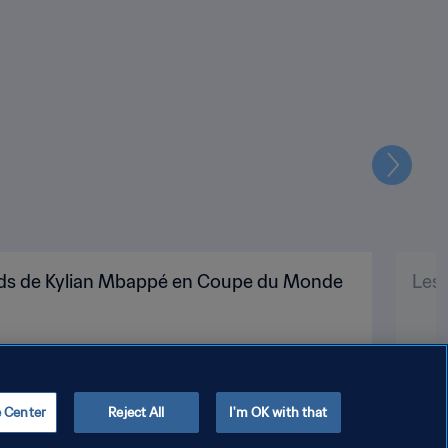
Suivant
cords de Kylian Mbappé en Coupe du Monde
Les 
e Center
Reject All
I'm OK with that