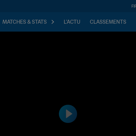
FI
MATCHES & STATS
L'ACTU
CLASSEMENTS