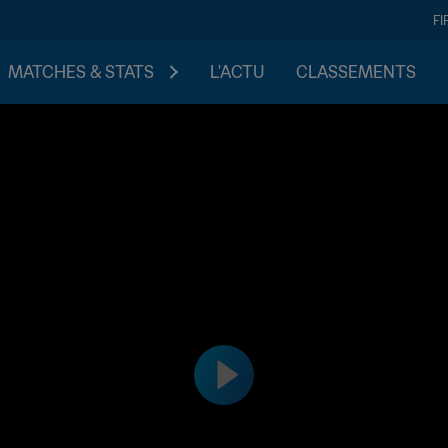
FI
MATCHES & STATS
L'ACTU
CLASSEMENTS