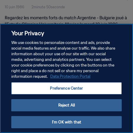
10 juin 1986
2minute 50seconde
vidéo
Regardez les moments forts du match Argentine - Bulgarie joué à
l'Estadio Olímpico Universitario, Mexico le mardi 10 juin 1986.
Your Privacy
We use cookies to personalize content and ads, provide
social media features and analyse our traffic. We also share
information about your use of our site with our social
media, advertising and analytics partners. You can select
POLITIQUE DE CONFIDENTIALITÉ
your cookie preferences by clicking on the buttons on the
right and place a do not sell or share my personal
CONDITIONS D'UTILISATION
information request.
Data Protection Portal
GÉRER VOS PRÉFÉRENCES SUR LES COOKIES
Preference Center
Copyright © 1994 - 2026 FIFA. Tous droits réservés.
Reject All
I'm OK with that