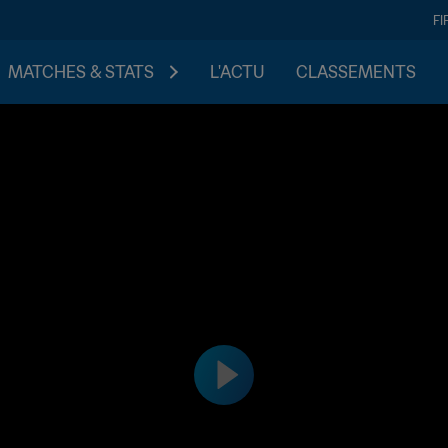
FI
MATCHES & STATS
L'ACTU
CLASSEMENTS