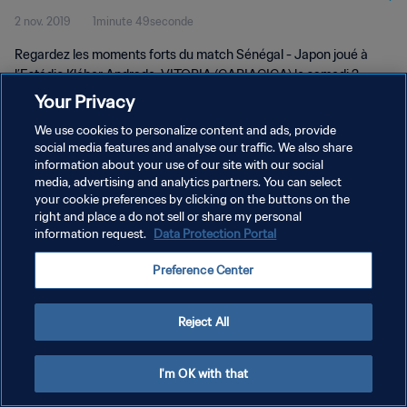
2 nov. 2019
1minute 49seconde
Regardez les moments forts du match Sénégal - Japon joué à
l’Estádio Kléber Andrade, VITORIA (CARIACICA) le samedi 2
novembre 2019.
Your Privacy
We use cookies to personalize content and ads, provide
social media features and analyse our traffic. We also share
information about your use of our site with our social
media, advertising and analytics partners. You can select
your cookie preferences by clicking on the buttons on the
POLITIQUE DE CONFIDENTIALITÉ
right and place a do not sell or share my personal
information request.
Data Protection Portal
CONDITIONS D'UTILISATION
Preference Center
GÉRER VOS PRÉFÉRENCES SUR LES COOKIES
Copyright © 1994 - 2026 FIFA. Tous droits réservés.
Reject All
I'm OK with that