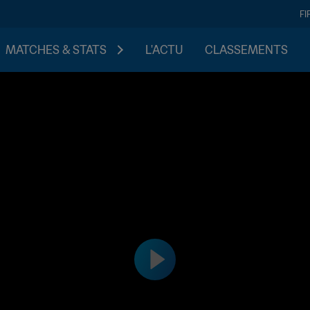
FI
MATCHES & STATS
L'ACTU
CLASSEMENTS