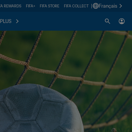
|
Français
FA REWARDS
FIFA+
FIFA STORE
FIFA COLLECT
PLUS