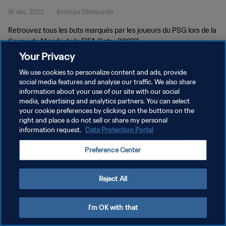
18 déc. 2022
4minute 59seconde
Retrouvez tous les buts marqués par les joueurs du PSG lors de la
Coupe du Monde de la FIFA Qatar 2022™.
Your Privacy
We use cookies to personalize content and ads, provide
social media features and analyse our traffic. We also share
information about your use of our site with our social
media, advertising and analytics partners. You can select
your cookie preferences by clicking on the buttons on the
POLITIQUE DE CONFIDENTIALITÉ
right and place a do not sell or share my personal
information request.
Data Protection Portal
CONDITIONS D'UTILISATION
GÉRER VOS PRÉFÉRENCES SUR LES COOKIES
Preference Center
Copyright © 1994 - 2026 FIFA. Tous droits réservés.
Reject All
I'm OK with that