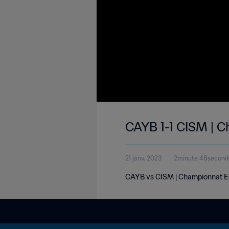
CAYB 1-1 CISM | C
21 janv. 2023
2minute 48second
CAYB vs CISM | Championnat Es