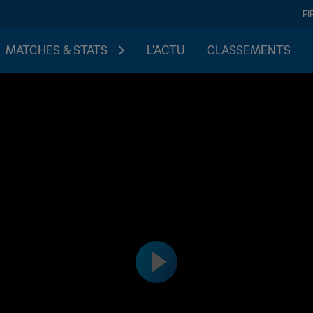
FI
MATCHES & STATS
L'ACTU
CLASSEMENTS