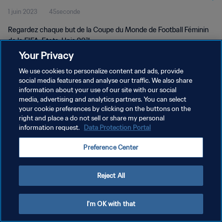
1 juin 2023
45seconde
Regardez chaque but de la Coupe du Monde de Football Féminin
de la FIFA, Etats-Unis 99™.
Your Privacy
We use cookies to personalize content and ads, provide
social media features and analyse our traffic. We also share
information about your use of our site with our social
media, advertising and analytics partners. You can select
POLITIQUE DE CONFIDENTIALITÉ
your cookie preferences by clicking on the buttons on the
right and place a do not sell or share my personal
CONDITIONS D'UTILISATION
information request.
Data Protection Portal
GÉRER VOS PRÉFÉRENCES SUR LES COOKIES
Preference Center
Copyright © 1994 - 2026 FIFA. Tous droits réservés.
Reject All
I'm OK with that