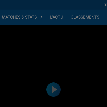
FI
MATCHES & STATS
L'ACTU
CLASSEMENTS